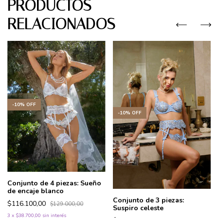
PRODUCTOS
RELACIONADOS
-
10
%
OFF
-
10
%
OFF
Conjunto de 4 piezas: Sueño
de encaje blanco
Conjunto de 3 piezas:
$116.100,00
$129.000,00
Suspiro celeste
3
x
$38.700,00
sin interés