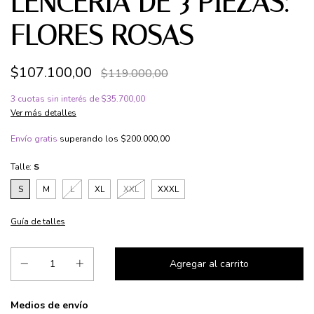
LENCERÍA DE 3 PIEZAS:
FLORES ROSAS
$107.100,00
$119.000,00
3
cuotas sin interés de
$35.700,00
Ver más detalles
Envío gratis
superando los
$200.000,00
Talle:
S
S
M
L
XL
XXL
XXXL
Guía de talles
Entregas para el CP:
Medios de envío