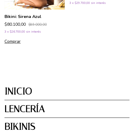
3
x
$29.700,00
sin interés
Bikini: Sirena Azul
$80.100,00
$89.000,00
3
x
$26.700,00
sin interés
Comprar
INICIO
LENCERÍA
BIKINIS