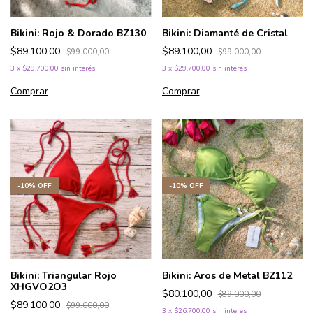
Bikini: Rojo & Dorado BZ130
Bikini: Diamanté de Cristal
$89.100,00
$89.100,00
$99.000,00
$99.000,00
3
x
$29.700,00
sin interés
3
x
$29.700,00
sin interés
Comprar
Comprar
-
10
%
OFF
-
10
%
OFF
Bikini: Triangular Rojo
Bikini: Aros de Metal BZ112
XHGVO2O3
$80.100,00
$89.000,00
$89.100,00
$99.000,00
3
x
$26.700,00
sin interés