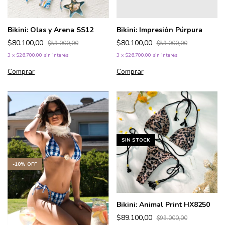
Bikini: Olas y Arena SS12
Bikini: Impresión Púrpura
$80.100,00
$80.100,00
$89.000,00
$89.000,00
3
x
$26.700,00
sin interés
3
x
$26.700,00
sin interés
Comprar
Comprar
SIN STOCK
-
10
%
OFF
Bikini: Animal Print HX8250
$89.100,00
$99.000,00