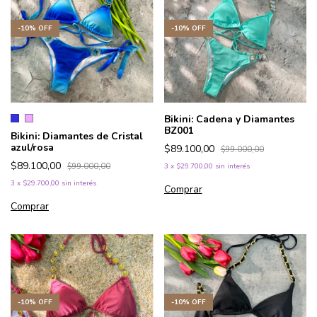
-
10
%
OFF
-
10
%
OFF
Bikini: Cadena y Diamantes
BZ001
Bikini: Diamantes de Cristal
azul/rosa
$89.100,00
$99.000,00
$89.100,00
$99.000,00
3
x
$29.700,00
sin interés
3
x
$29.700,00
sin interés
Comprar
Comprar
-
10
%
OFF
-
10
%
OFF