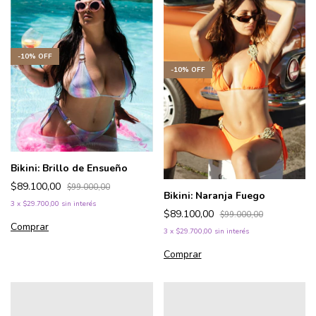
-
10
%
OFF
-
10
%
OFF
Bikini: Brillo de Ensueño
$89.100,00
$99.000,00
Bikini: Naranja Fuego
3
x
$29.700,00
sin interés
$89.100,00
$99.000,00
Comprar
3
x
$29.700,00
sin interés
Comprar