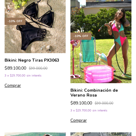
-
10
%
OFF
-
10
%
OFF
Bikini: Negro Tiras PX3063
$89.100,00
$99.000,00
3
x
$29.700,00
sin interés
Comprar
Bikini: Combinación de
Verano Rosa
$89.100,00
$99.000,00
3
x
$29.700,00
sin interés
Comprar