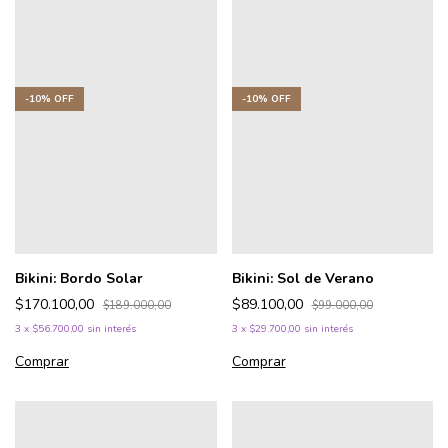
-
10
%
OFF
-
10
%
OFF
Bikini: Bordo Solar
Bikini: Sol de Verano
$170.100,00
$89.100,00
$189.000,00
$99.000,00
3
x
$56.700,00
sin interés
3
x
$29.700,00
sin interés
Comprar
Comprar