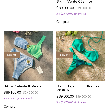
Bikini: Verde Cósmico
$89.100,00
$99.000,00
3
x
$29.700,00
sin interés
Comprar
-
10
%
OFF
-
10
%
OFF
Bikini: Celeste & Verde
Bikini: Tejido con Bloques
PX3036
$89.100,00
$99.000,00
$89.100,00
$99.000,00
3
x
$29.700,00
sin interés
3
x
$29.700,00
sin interés
Comprar