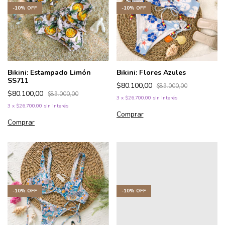
-
10
%
OFF
-
10
%
OFF
Bikini: Estampado Limón
Bikini: Flores Azules
SS711
$80.100,00
$89.000,00
$80.100,00
$89.000,00
3
x
$26.700,00
sin interés
3
x
$26.700,00
sin interés
Comprar
Comprar
-
10
%
OFF
-
10
%
OFF