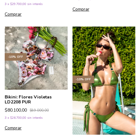
3
x
$29.700,00
sin interés
Comprar
Comprar
-
10
%
OFF
-
10
%
OFF
Bikini: Flores Violetas
LD2208 PUR
$80.100,00
$89.000,00
3
x
$26.700,00
sin interés
Comprar