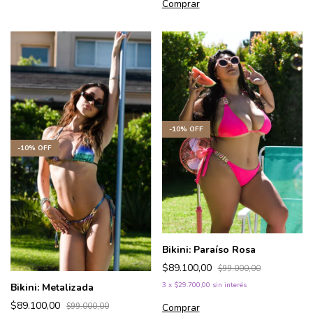
Comprar
-
10
%
OFF
-
10
%
OFF
Bikini: Paraíso Rosa
$89.100,00
$99.000,00
3
x
$29.700,00
sin interés
Bikini: Metalizada
$89.100,00
$99.000,00
Comprar