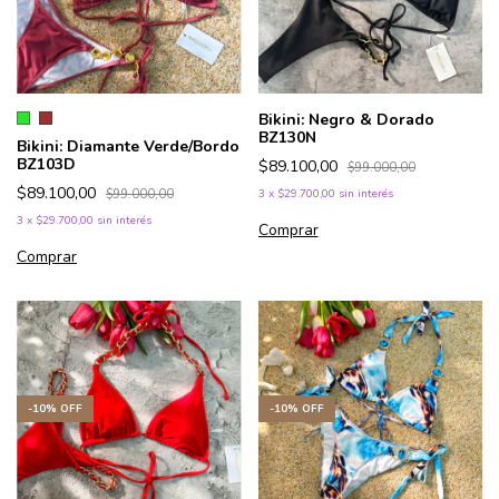
Bikini: Negro & Dorado
BZ130N
Bikini: Diamante Verde/Bordo
BZ103D
$89.100,00
$99.000,00
$89.100,00
$99.000,00
3
x
$29.700,00
sin interés
3
x
$29.700,00
sin interés
Comprar
Comprar
-
10
%
OFF
-
10
%
OFF