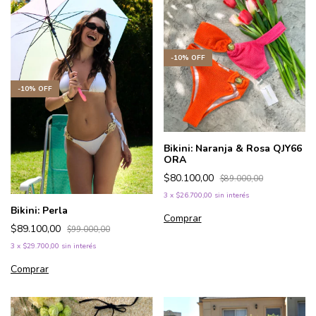
-
10
%
OFF
-
10
%
OFF
Bikini: Naranja & Rosa QJY66
ORA
$80.100,00
$89.000,00
3
x
$26.700,00
sin interés
Bikini: Perla
Comprar
$89.100,00
$99.000,00
3
x
$29.700,00
sin interés
Comprar