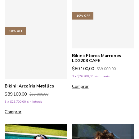
-
10
%
OFF
-
10
%
OFF
Bikini: Flores Marrones
LD2208 CAFE
$80.100,00
$89.000,00
3
x
$26.700,00
sin interés
Bikini: Arcoíris Metálico
Comprar
$89.100,00
$99.000,00
3
x
$29.700,00
sin interés
Comprar