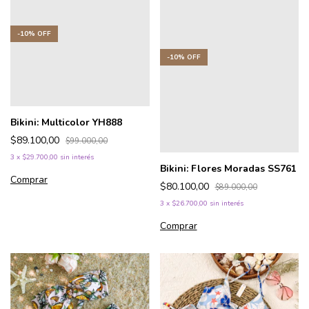
-
10
%
OFF
-
10
%
OFF
Bikini: Multicolor YH888
$89.100,00
$99.000,00
3
x
$29.700,00
sin interés
Bikini: Flores Moradas SS761
Comprar
$80.100,00
$89.000,00
3
x
$26.700,00
sin interés
Comprar