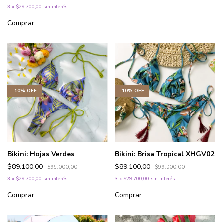
3
x
$29.700,00
sin interés
Comprar
-
10
%
OFF
-
10
%
OFF
Bikini: Hojas Verdes
Bikini: Brisa Tropical XHGV02
$89.100,00
$89.100,00
$99.000,00
$99.000,00
3
x
$29.700,00
sin interés
3
x
$29.700,00
sin interés
Comprar
Comprar