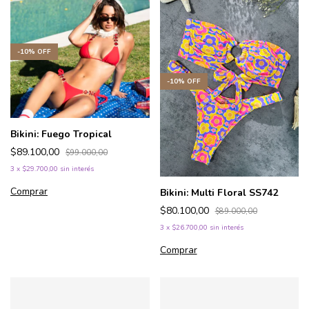
-
10
%
OFF
-
10
%
OFF
Bikini: Fuego Tropical
$89.100,00
$99.000,00
3
x
$29.700,00
sin interés
Comprar
Bikini: Multi Floral SS742
$80.100,00
$89.000,00
3
x
$26.700,00
sin interés
Comprar